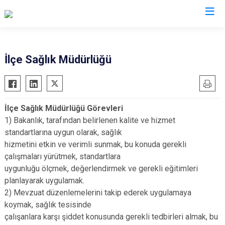
Erzurum
İlçe Sağlık Müdürlüğü
Aşkale
Oltu
Çat
Olur
İlçe Sağlık Müdürlüğü Görevleri
Hınıs
Pasinler
1) Bakanlık, tarafından belirlenen kalite ve hizmet
Horasan
Pazaryolu
standartlarına uygun olarak, sağlık
Aziziye
Şenkaya
hizmetini etkin ve verimli sunmak, bu konuda gerekli
çalışmaları yürütmek, standartlara
İspir
Tekman
uygunluğu ölçmek, değerlendirmek ve gerekli eğitimleri
Karaçoban
Tortum
planlayarak uygulamak.
Karayazı
Uzundere
2) Mevzuat düzenlemelerini takip ederek uygulamaya
Köprüköy
Palandöken
koymak, sağlık tesisinde
çalışanlara karşı şiddet konusunda gerekli tedbirleri almak, bu
Narman
Yakutiye