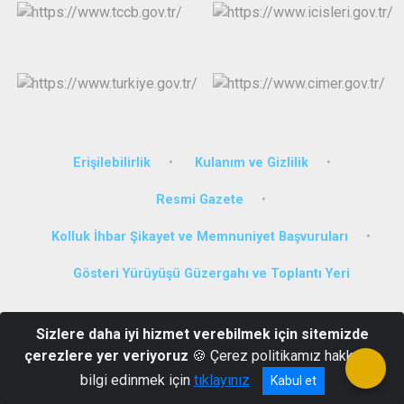
Erişilebilirlik
Kulanım ve Gizlilik
Resmi Gazete
Kolluk İhbar Şikayet ve Memnuniyet Başvuruları
Gösteri Yürüyüşü Güzergahı ve Toplantı Yeri
ŞEHİTLER MAHALLESİ CUMHURİYET CAD. İSTASYON SOK.
Sizlere daha iyi hizmet verebilmek için sitemizde
HÜKÜMET KONAĞI KÖPRÜKÖY/ERZURUM
çerezlere yer veriyoruz
🍪 Çerez politikamız hakkında
0442 691 2230
bilgi edinmek için
tıklayınız
Kabul et