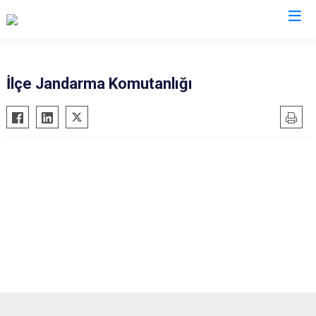
Erzurum
İlçe Jandarma Komutanlığı
Aşkale
Oltu
Çat
Olur
Hınıs
Pasinler
Horasan
Pazaryolu
Aziziye
Şenkaya
İspir
Tekman
Karaçoban
Tortum
Karayazı
Uzundere
Köprüköy
Palandöken
Narman
Yakutiye