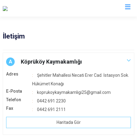
Erzurum
İletişim
Aşkale
Oltu
Çat
Olur
Köprüköy Kaymakamlığı
A
Hınıs
Pasinler
Adres
Şehitler Mahallesi Necati Erer Cad. İstasyon Sok.
Horasan
Pazaryolu
Hükümet Konağı
Aziziye
Şenkaya
E-Posta
koprukoykaymakamligi25@gmail.com
İspir
Tekman
Telefon
0442 691 2230
Karaçoban
Tortum
Fax
0442 691 2111
Karayazı
Uzundere
Haritada Gör
Köprüköy
Palandöken
Narman
Yakutiye