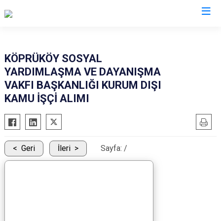
Erzurum
KÖPRÜKÖY SOSYAL
YARDIMLAŞMA VE DAYANIŞMA
Aşkale
Oltu
VAKFI BAŞKANLIĞI KURUM DIŞI
Çat
Olur
KAMU İŞÇİ ALIMI
Hınıs
Pasinler
Horasan
Pazaryolu
Aziziye
Şenkaya
Geri
İleri
Sayfa:
/
İspir
Tekman
Karaçoban
Tortum
Karayazı
Uzundere
Köprüköy
Palandöken
Narman
Yakutiye