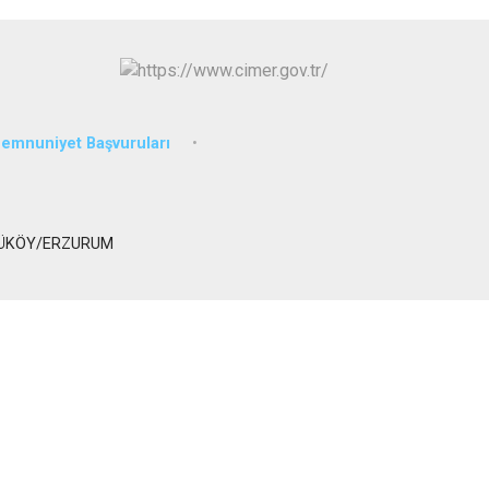
Tortum
Uzundere
Palandöken
Yakutiye
Memnuniyet Başvuruları
RÜKÖY/ERZURUM