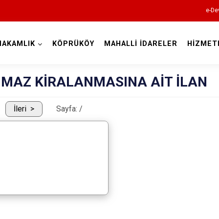
e-De
MAKAMLIK
KÖPRÜKÖY
MAHALLİ İDARELER
HİZMET
Erzurum
NMAZ KİRALANMASINA AİT İLAN
İleri
Sayfa:
/
Aşkale
Çat
Hınıs
Horasan
Aziziye
İspir