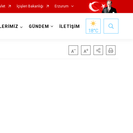
vlet
İçişleri Bakanlığı
Erzurum
LERİMİZ
GÜNDEM
İLETİŞİM
18
°C
Oltu
Olur
Pasinler
Pazaryolu
Şenkaya
Tekman