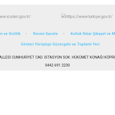
Karaçoban
Karayazı
Köprüköy
Narman
m ve Gizlilik
Resmi Gazete
Kolluk İhbar Şikayet ve 
Gösteri Yürüyüşü Güzergahı ve Toplantı Yeri
ALLESİ CUMHURİYET CAD. İSTASYON SOK. HÜKÜMET KONAĞI KÖP
0442 691 2230